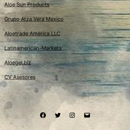
Aloe Sun Products
Grupo Atza Vera Mexico
Aloetrade America LLC
Latinamerican-Markets
Aloegel.biz
CV Asesores
Facebook
Twitter
Instagram
Email