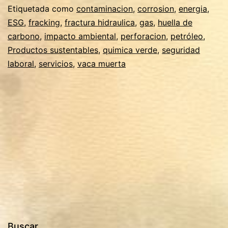
de
Etiquetada como
contaminacion
,
corrosion
,
energia
,
ESG
,
fracking
,
fractura hidraulica
,
gas
,
huella de
Química
carbono
,
impacto ambiental
,
perforacion
,
petróleo
,
Verde
Productos sustentables
,
quimica verde
,
seguridad
en
laboral
,
servicios
,
vaca muerta
la
Fractura
Hidráulica:
La
Opción
Sostenible
en
Vaca
Muerta
Buscar