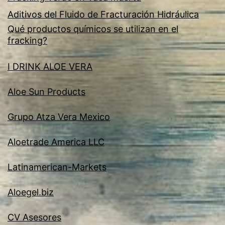
Aditivos del Fluido de Fracturación Hidráulica
Qué productos químicos se utilizan en el
fracking?
I DRINK ALOE VERA
Aloe Sun Products
Grupo Atza Vera Mexico
Aloetrade America LLC
Latinamerican-Markets
Aloegel.biz
CV Asesores