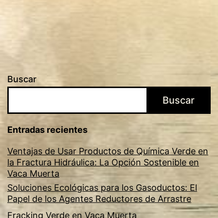
Reductores
de
Arrastre
Buscar
Buscar
Entradas recientes
Ventajas de Usar Productos de Química Verde en
la Fractura Hidráulica: La Opción Sostenible en
Vaca Muerta
Soluciones Ecológicas para los Gasoductos: El
Papel de los Agentes Reductores de Arrastre
Fracking Verde en Vaca Muerta