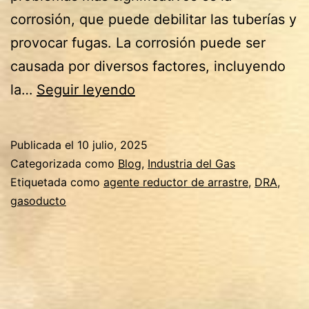
corrosión, que puede debilitar las tuberías y
provocar fugas. La corrosión puede ser
causada por diversos factores, incluyendo
Soluciones
la…
Seguir leyendo
Ecológicas
para
Publicada el
10 julio, 2025
los
Categorizada como
Blog
,
Industria del Gas
Gasoductos:
Etiquetada como
agente reductor de arrastre
,
DRA
,
gasoducto
El
Papel
de
los
Agentes