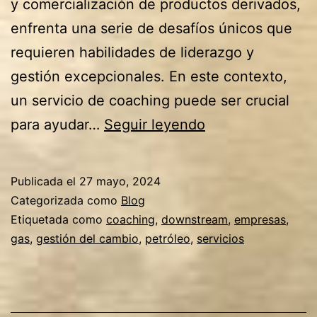
y comercialización de productos derivados,
enfrenta una serie de desafíos únicos que
requieren habilidades de liderazgo y
gestión excepcionales. En este contexto,
un servicio de coaching puede ser crucial
¿Cómo
para ayudar…
Seguir leyendo
un
Servicio
Publicada el
27 mayo, 2024
de
Categorizada como
Blog
Coaching
Etiquetada como
coaching
,
downstream
,
empresas
,
gas
,
gestión del cambio
,
petróleo
,
servicios
Ayuda
a
los
Ejecutivos