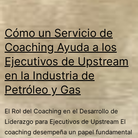
de
Downstream
Cómo un Servicio de
en
la
Coaching Ayuda a los
Industria
Ejecutivos de Upstream
de
en la Industria de
Petróleo
y
Petróleo y Gas
Gas?
El Rol del Coaching en el Desarrollo de
Liderazgo para Ejecutivos de Upstream El
coaching desempeña un papel fundamental