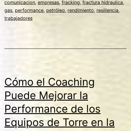
comunicacion
,
empresas
,
fracking
,
fractura hidraulica
,
la
gas
,
performance
,
petróleo
,
rendimiento
,
resiliencia
,
Performance
trabajadores
de
los
Trabajadores
en
Empresas
de
Cómo el Coaching
Fractura
Puede Mejorar la
Hidráulica
Performance de los
Equipos de Torre en la