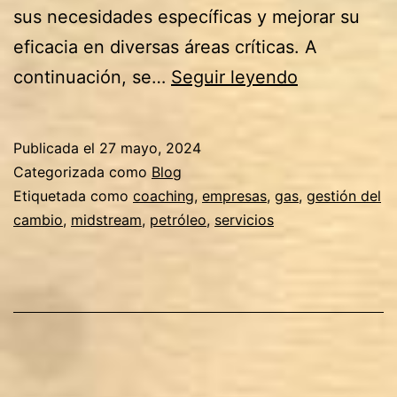
sus necesidades específicas y mejorar su
eficacia en diversas áreas críticas. A
¿Cómo
continuación, se…
Seguir leyendo
un
Servicio
Publicada el
27 mayo, 2024
de
Categorizada como
Blog
Coaching
Etiquetada como
coaching
,
empresas
,
gas
,
gestión del
cambio
,
midstream
,
petróleo
,
servicios
Ayuda
a
los
Ejecutivos
de
Midstream