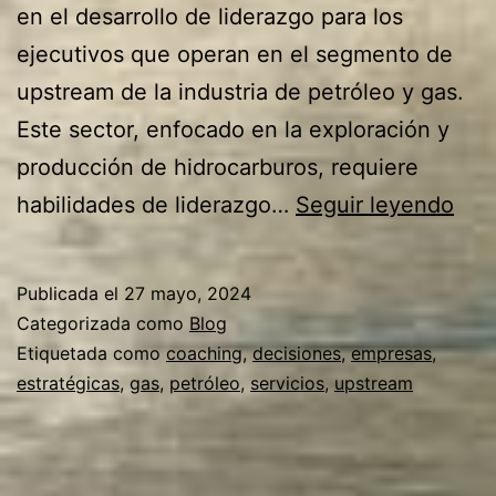
en el desarrollo de liderazgo para los
ejecutivos que operan en el segmento de
upstream de la industria de petróleo y gas.
Este sector, enfocado en la exploración y
producción de hidrocarburos, requiere
Có
habilidades de liderazgo…
Seguir leyendo
un
Serv
Publicada el
27 mayo, 2024
de
Categorizada como
Blog
Coa
Etiquetada como
coaching
,
decisiones
,
empresas
,
estratégicas
,
gas
,
petróleo
,
servicios
,
upstream
Ayu
a
los