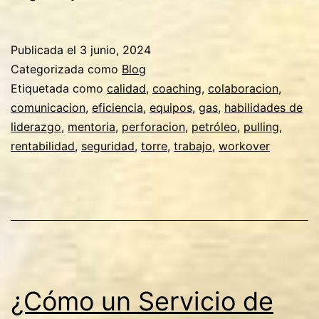
el
Coaching
Publicada el
3 junio, 2024
Puede
Categorizada como
Blog
Mejorar
Etiquetada como
calidad
,
coaching
,
colaboracion
,
comunicacion
,
eficiencia
,
equipos
,
gas
,
habilidades de
la
liderazgo
,
mentoria
,
perforacion
,
petróleo
,
pulling
,
Performance
rentabilidad
,
seguridad
,
torre
,
trabajo
,
workover
de
los
Equipos
de
Torre
en
¿Cómo un Servicio de
la