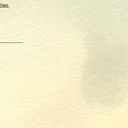
óleo
,