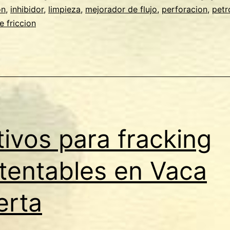
on
,
inhibidor
,
limpieza
,
mejorador de flujo
,
perforacion
,
petr
e friccion
tivos para fracking
tentables en Vaca
erta