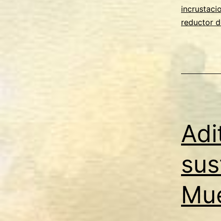
incrustaci
reductor d
Adi
sus
Mu