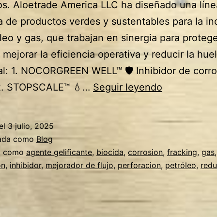
os. Aloetrade America LLC ha diseñado una líne
 de productos verdes y sustentables para la in
leo y gas, que trabajan en sinergia para proteg
 mejorar la eficiencia operativa y reducir la huel
l: 1. NOCORGREEN WELL™ 🛡️ Inhibidor de corro
Sistema
 2. STOPSCALE™ 💧…
Seguir leyendo
de
aditivos
el
3 julio, 2025
verdes
zada como
Blog
complement
a como
agente gelificante
,
biocida
,
corrosion
,
fracking
,
gas
,
on
,
inhibidor
,
mejorador de flujo
,
perforacion
,
petróleo
,
redu
para
pozos
petroleros