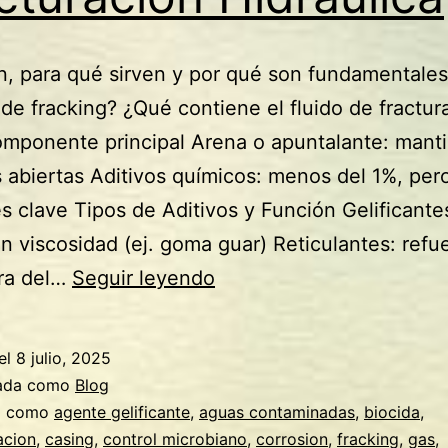
, para qué sirven y por qué son fundamentales
de fracking? ¿Qué contiene el fluido de fractur
mponente principal Arena o apuntalante: manti
s abiertas Aditivos químicos: menos del 1%, per
s clave Tipos de Aditivos y Función Gelificante
 viscosidad (ej. goma guar) Reticulantes: refu
Aditivos
ura del…
Seguir leyendo
del
Fluido
el
8 julio, 2025
de
zada como
Blog
Fracturación
a como
agente gelificante
,
aguas contaminadas
,
biocida
,
acion
,
casing
,
control microbiano
,
corrosion
,
fracking
,
gas
,
Hidráulica