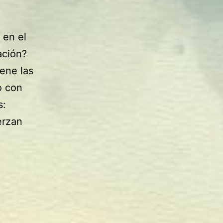
 en el
ación?
ene las
o con
s:
erzan