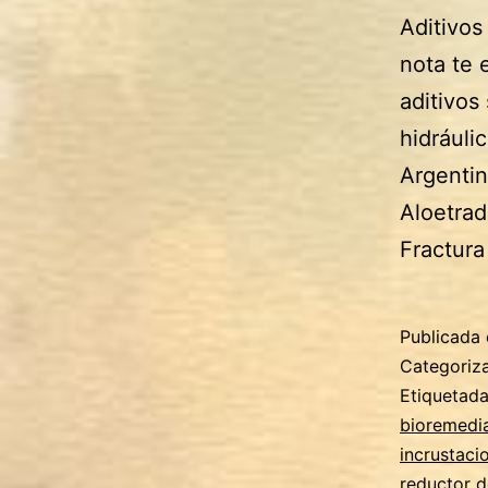
Aditivos
nota te 
aditivos
hidráuli
Argentin
Aloetrad
Fractura
Publicada 
Categori
Etiquetad
bioremedi
incrustaci
reductor d