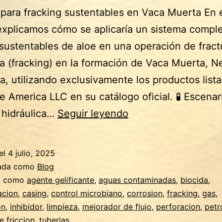
 para fracking sustentables en Vaca Muerta En 
explicamos cómo se aplicaría un sistema compl
 sustentables de aloe en una operación de fract
ca (fracking) en la formación de Vaca Muerta, 
a, utilizando exclusivamente los productos list
e America LLC en su catálogo oficial. 🧪 Escenar
Aditivos
 hidráulica…
Seguir leyendo
para
fracking
el
4 julio, 2025
sustentables
zada como
Blog
en
a como
agente gelificante
,
aguas contaminadas
,
biocida
,
acion
,
casing
,
control microbiano
,
corrosion
,
fracking
,
gas
,
Vaca
on
,
inhibidor
,
limpieza
,
mejorador de flujo
,
perforacion
,
petr
Muerta
e friccion
,
tuberias