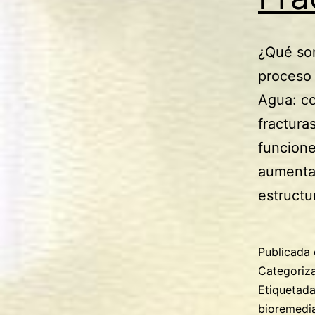
¿Qué son
proceso 
Agua: co
fractura
funcione
aumentan
estruct
Publicada 
Categori
Etiquetad
bioremedi